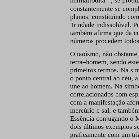
hermafrodita
, se prod
constantemente se comp
planos, constituindo co
Trindade indissolúvel. Po
também afirma que da co
números procedem todos 
O taoísmo, não obstante, 
terra–homem, sendo este 
primeiros termos. Na sim
o ponto central ao céu, a 
une ao homem. Na simból
correlacionados com esp
com a manifestação aform
mercúrio e sal, e també
Essência conjugando o M
dois últimos exemplos s
graficamente com um triâ