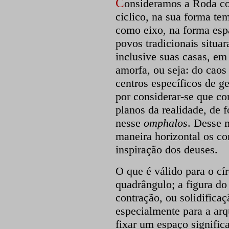
C
onsideramos a Roda c
cíclico, na sua forma t
como eixo, na forma espa
povos tradicionais situa
inclusive suas casas, em
amorfa, ou seja: do caos 
centros específicos de g
por considerar-se que c
planos da realidade, de 
nesse
omphalos
. Desse 
maneira horizontal os c
inspiração dos deuses.
O que é válido para o cí
quadrângulo; a figura do
contração, ou solidificaç
especialmente para a arq
fixar um espaço signific