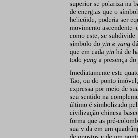
superior se polariza na 
de energias que o símbo
helicóide, poderia ser e
movimento ascendente–d
como este, se subdivide 
símbolo do
yin e yang
dá
que em cada
yin
há de h
todo
yang
a
presença do
Imediatamente este quate
Tao, ou do ponto imóvel
expressa por meio de sua
seu sentido na compleme
último é simbolizado pel
civilização chinesa base
forma que as pré-colomb
sua vida em um quadrâng
de opostos e de um ponto