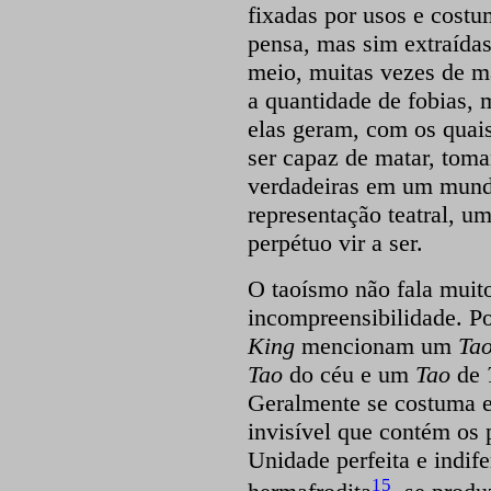
fixadas por usos e costu
pensa, mas sim extraídas
meio, muitas vezes de m
a quantidade de fobias,
elas geram, com os quais 
ser capaz de matar, tom
verdadeiras em um mund
representação teatral, u
perpétuo vir a ser.
O taoísmo não fala muit
incompreensibilidade. P
King
mencionam um
Ta
Tao
do
céu e um
Tao
de
Geralmente se costuma 
invisível que contém os
Unidade perfeita e indif
15