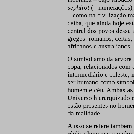
sephirot
(= numerações),
– como na civilização ma
ceiba, que ainda hoje es
central dos povos dessa 
gregos, romanos, celtas,
africanos e australianos.
O simbolismo da árvore ad
copa, relacionados com 
intermediário e celeste;
ser humano como símbolo 
homem e céu. Ambas as v
Universo hierarquizado 
estão presentes no homem
da realidade.
A isso se refere também
réplica humana: a pirâm