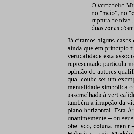
O verdadeiro Mu
no "meio", no "c
ruptura de nível
duas zonas cósmi
Já citamos alguns casos 
ainda que em princípio t
verticalidade está associ
representado particularm
opinião de autores qualif
qual coube ser um exemp
mentalidade simbólica c
assemelhada à verticalida
também à irrupção da vid
plano horizontal. Esta Á
unanimemente – ou seus e
obelisco, coluna, menir 
Hebraica – cujo Modelo 